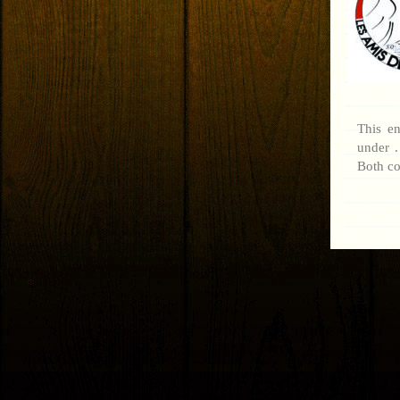
This en
under .
Both co