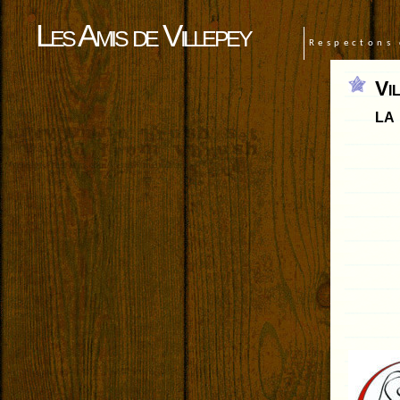
Les Amis de Villepey
Respectons 
Vi
la