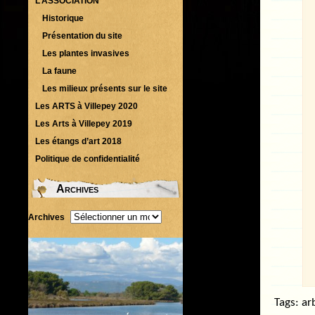
L’ASSOCIATION
Historique
Présentation du site
Les plantes invasives
La faune
Les milieux présents sur le site
Les ARTS à Villepey 2020
Les Arts à Villepey 2019
Les étangs d’art 2018
Politique de confidentialité
Archives
Archives
Tags:
ar