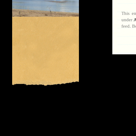
This en
under
A
feed. B