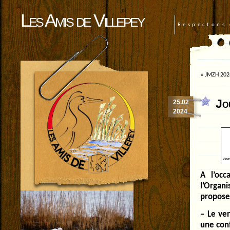
Les Amis de Villepey
Respectons 
«
JMZH 2024
Jo
25.02
2024
A l’occ
l’Orga
propose
– Le ve
une con