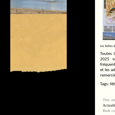
Les boîtes 
Toutes l
2025 su
fréquent
et les a
remercié
Tags:
fê
This e
Actuali
Both co