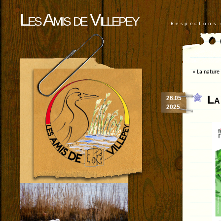
Les Amis de Villepey
Respectons 
«
La nature 
La
26.05
2025