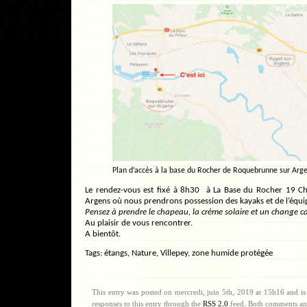
Plan d’accès à la base du Rocher de Roquebrunne sur Arg
Le rendez-vous est fixé à 8h30 à La Base du Rocher 19 C
Argens où nous prendrons possession des kayaks et de l’équ
Pensez à prendre le chapeau, la crème solaire et un change ca
Au plaisir de vous rencontrer.
A bientôt.
Tags:
étangs
,
Nature
,
Villepey
,
zone humide protégée
This entry was posted on mercredi, juin 5th, 2019 at 15h16 and is
responses to this entry through the
RSS 2.0
feed. Both comments and