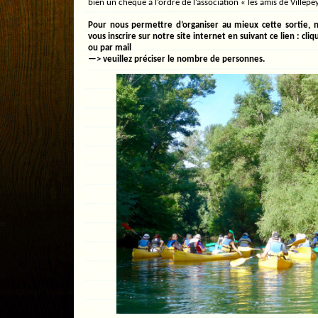
bien un chèque à l’ordre de l’association « les amis de Villepey
Pour nous permettre d’organiser au mieux cette sortie, 
vous inscrire sur notre site internet en suivant ce lien :
cliq
ou par
mail
—> veuillez préciser le nombre de personnes.