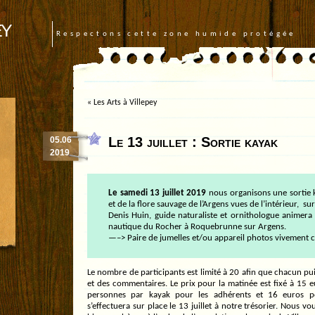
ey
Respectons cette zone humide protégée
«
Les Arts à Villepey
Le 13 juillet : Sortie kayak
05.06
2019
Le samedi 13 juillet 2019
nous organisons une sortie k
et de la flore sauvage de l’Argens vues de l’intérieur, sur 
Denis Huin, guide naturaliste et ornithologue animera 
nautique du Rocher à Roquebrunne sur Argens.
—–> Paire de jumelles et/ou appareil photos vivement co
Le nombre de participants est limité à 20 afin que chacun pu
et des commentaires. Le prix pour la matinée est fixé à 15 
personnes par kayak pour les adhérents et 16 euros po
s’effectuera sur place le 13 juillet à notre trésorier. Nous 