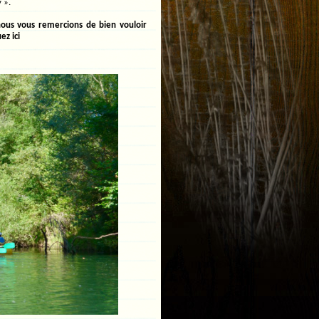
 ».
nous vous remercions de bien vouloir
uez ici