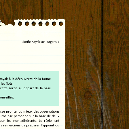
Sortie Kayak sur l’Argens
»
ayak à la découverte de la faune
les flots.
cette sortie au départ de la base
nseillés.
isse profiter au mieux des observations
euros par personne sur la base de deux
ur les non-adhérents. Le règlement
vous remercions de préparer l’appoint ou