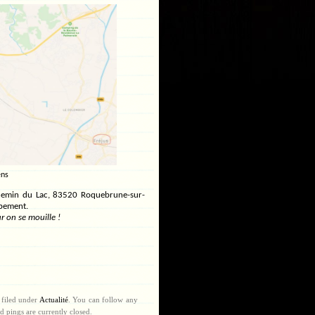
ens
hemin du Lac, 83520 Roquebrune-sur-
ipement.
r on se mouille !
 filed under
Actualité
. You can follow any
 pings are currently closed.