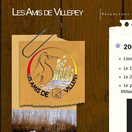
Les Amis de Villepey
Respectons 
20
L’as
Le 1
Le 2
Le p
Milla
Lec
vid