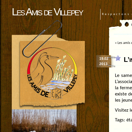
Les Amis de Villepey
Respectons 
«
Les amis d
L’
19.02
2013
Le same
L’associ
la ferme
existe d
les jeun
Visitez l
Tags:
ét