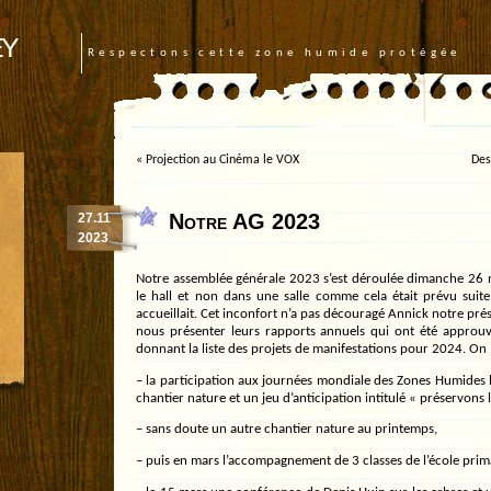
ey
Respectons cette zone humide protégée
«
Projection au Cinéma le VOX
Des
Notre AG 2023
27.11
2023
Notre assemblée générale 2023 s’est déroulée dimanche 26 
le hall et non dans une salle comme cela était prévu suit
accueillait. Cet inconfort n’a pas découragé Annick notre pré
nous présenter leurs rapports annuels qui ont été approuv
donnant la liste des projets de manifestations pour 2024. On
– la participation aux journées mondiale des Zones Humides 
chantier nature et un jeu d’anticipation intitulé « préservons
– sans doute un autre chantier nature au printemps,
– puis en mars l’accompagnement de 3 classes de l’école pri