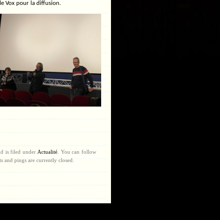
le Vox pour la diffusion.
d is filed under
Actualité
. You can follow
 and pings are currently closed.