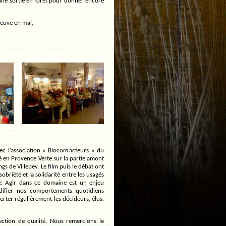
 une sortie en forêt pour donner encore
eneuve en mai,
ec l’association « Biocom’acteurs » du
sé en Provence Verte sur la partie amont
ngs de Villepey. Le film puis le débat ont
obriété et la solidarité entre les usagés
te. Agir dans ce domaine est un enjeu
difier nos comportements quotidiens
erter régulièrement les décideurs, élus,
ection de qualité. Nous remercions le