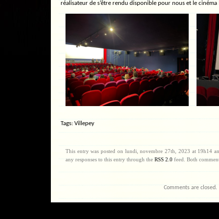
réalisateur de s’être rendu disponible pour nous et le cinéma 
Tags:
Villepey
This entry was posted on lundi, novembre 27th, 2023 at 19h14 an
any responses to this entry through the
RSS 2.0
feed. Both comments
Comments are closed.