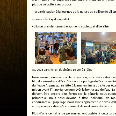
– le 15 mars une conférence de Denis Huin sur les arbres et
plus de véracité à ses propos,
– la participation à la journée de la nature au collège de Vill
– une sortie kayak en juillet…
voilà un premier semestre au menu copieux et diversifié.
AG 2023 dans le hall du cinéma Le Vox à Fréjus
Nous avons poursuivi par la projection, en collaboration av
film documentaire d’Eric Blanco « Le partage de l’eau » réali
du fleuve Argens qui se jette à la mer en limite du site des éta
mis en avant l’importance que revêt le bon usage de l’eau. La s
doivent être encore plus fortes car la pénurie nous guet
primordial, nous nous devons, à titre individuel, de mo
conduisant au gaspillage, nous avons également le devoir d’al
entrepreneurs afin qu’ils prennent de meilleures décisions.
Plus d’une centaine de personnes ont assisté à cette proj