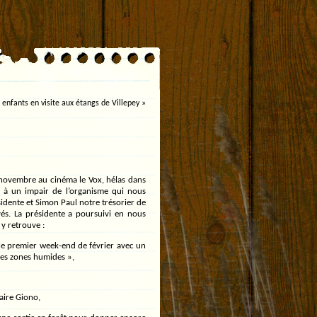
 enfants en visite aux étangs de Villepey
»
novembre au cinéma le Vox, hélas dans
e à un impair de l’organisme qui nous
sidente et Simon Paul notre trésorier de
és. La présidente a poursuivi en nous
 y retrouve :
le premier week-end de février avec un
 les zones humides »,
maire Giono,