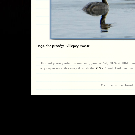
Tags:
site protégé
,
Villepey
,
voeux
This entry was posted on mercredi, janvier 3rd, 2024 at 10h15 an
any responses to this entry through the
RSS 2.0
feed. Both comments
Comments are closed.