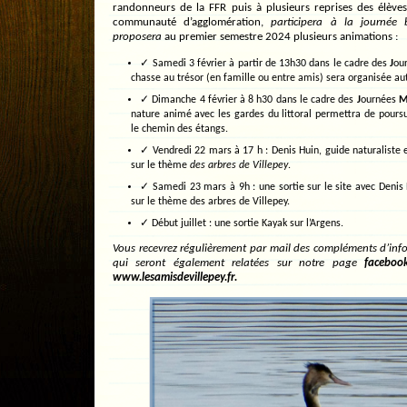
randonneurs de la FFR puis à plusieurs reprises des élèves
communauté d’agglomération,
participera à la journée 
proposera
au premier semestre 2024 plusieurs animations :
✓ Samedi 3 février à partir de 13h30 dans le cadre des
J
ou
chasse au trésor (en famille ou entre amis) sera organisée au
✓ Dimanche 4 février à 8 h30 dans le cadre des
J
ournées
nature animé avec les gardes du littoral permettra de pour
le chemin des étangs.
✓ Vendredi 22 mars à 17 h : Denis Huin, guide naturaliste 
sur le thème
des arbres de Villepey
.
✓ Samedi 23 mars à 9h : une sortie sur le site avec Denis 
sur le thème des arbres de Villepey.
✓ Début juillet : une sortie Kayak sur l’Argens.
Vous recevrez régulièrement par mail des compléments d’inf
qui seront également relatées sur notre page
faceboo
www.lesamisdevillepey.fr.