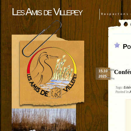
Les Amis de Villepey
Respectons 
Po
Confé
15.10
2025
Tags:
Estér
Posted in
A