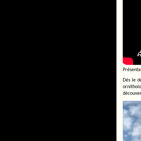
Présenta
Dès le d
ornithol
découve