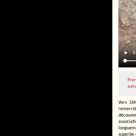
Pre
suiv
Vers 16h
remerci
découve
associat
longueme
superbe