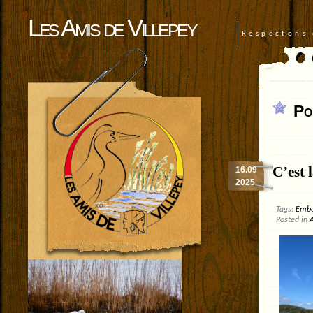
Les Amis de Villepey
Respectons 
Po
C’est l
16.09
2025
Tags:
Embo
Posted in
A