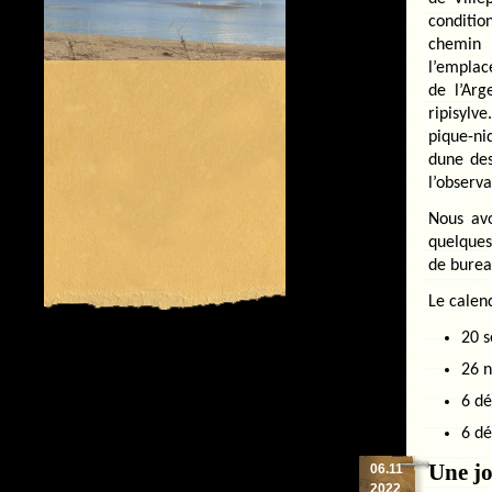
conditi
chemin 
l’emplac
de l’Arg
ripisylv
pique-ni
dune des
l’observa
Nous av
quelques
de burea
Le calend
20 s
26 n
6 dé
6 dé
Une jo
06.11
2022