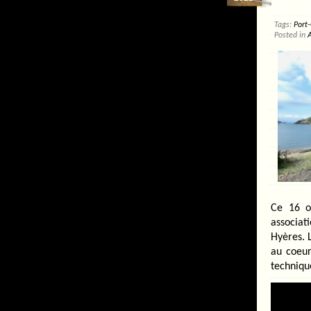
Tags:
Port-
Posted in
A
Ce 16 o
associat
Hyères. 
au coeur
techniqu