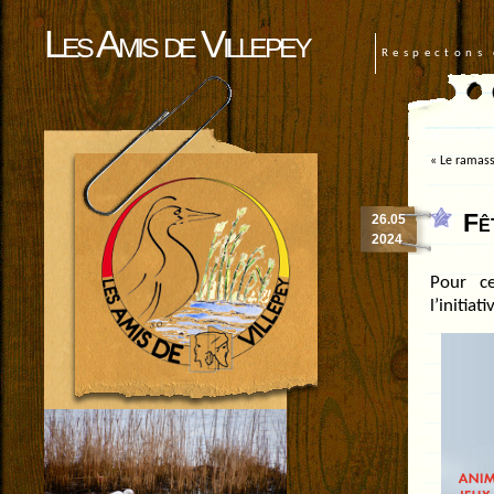
Les Amis de Villepey
Respectons 
«
Le ramass
Fê
26.05
2024
Pour ce
l’initia