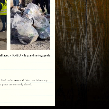
ril avec » l’AMSLF » le grand nettoyage de
 filed under
Actualité
. You can follow any
 pings are currently closed.