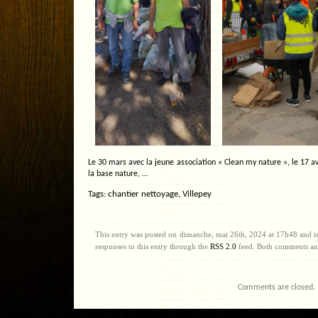
Le 30 mars avec la jeune association « Clean my nature », le 17 av
la base nature, …
Tags:
chantier nettoyage
,
Villepey
This entry was posted on dimanche, mai 26th, 2024 at 17h48 and is
responses to this entry through the
RSS 2.0
feed. Both comments and
Comments are closed.