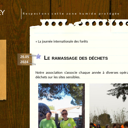
ey
Respectons cette zone humide protégée
«
La journée internationale des forêts
Le ramassage des déchets
26.05
2024
Notre association s’associe chaque année à diverses opér
déchets sur les sites sensibles.