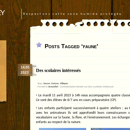
ey
Respectons cette zone humide protégée
Posts Tagged ‘faune’
14.05
Des scolaires intéressés
2023
Tags:
faune
,
Nature
,
Villepey
Posted in
Actualité
|
Commentaires fermés
sur Des scolaires intéressés
‣ Le mardi 11 avril 2023 à 14h nous accompagnons quatre classe
Ce sont des élèves de 6/7 ans en cours préparatoire (CP).
‣ Les enfants participent successivement à quatre ateliers ; au
avec les animateurs ils ont approfondit leurs connaissances 
vocabulaire sur la faune, la flore, et l’environnement. Les échang
enfants au respect de la nature.