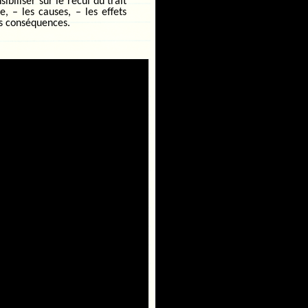
sibiliser sur le recul du trait
e, – les causes, – les effets
es conséquences.