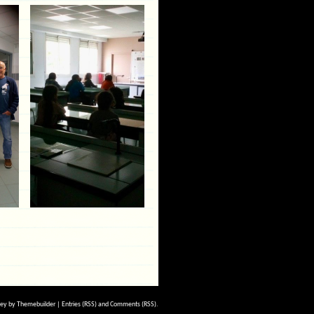
pey by
Themebuilder
|
Entries (RSS)
and
Comments (RSS)
.