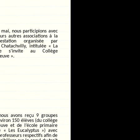
 mai, nous participions avec
eurs autres associations à la
festation organisée par
hatachvilly, intitulée « La
re s’invite au Collège
neuve ».
 nous avons reçu 9 groupes
nviron 150 élèves (du collège
euve et de l’école primaire
e « Les Eucalyptus ») avec
professeurs respectifs afin de