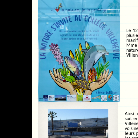
Le 12
plusi
mani
Mme C
natu
Ville
Ainsi
soit e
Villen
voisin
leurs 