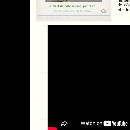
les sen
de côt
et – l