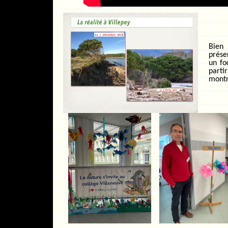
Bien
prése
un fo
part
montr