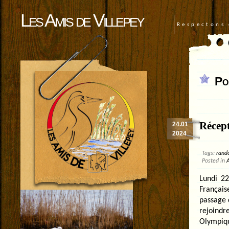
Les Amis de Villepey
Respectons 
Po
Récep
24.01
2024
Tags:
rand
Posted in
A
Lundi 2
Français
passage 
rejoind
Olympiqu