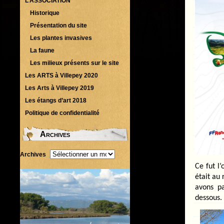
L’ASSOCIATION
Historique
Présentation du site
Les plantes invasives
La faune
Les milieux présents sur le site
Les ARTS à Villepey 2020
Les Arts à Villepey 2019
Les étangs d’art 2018
Politique de confidentialité
Archives
Archives
Ce fut l
était au
avons pa
dessous. 